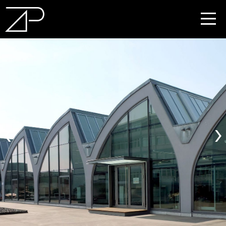
EN
DE
‹
›