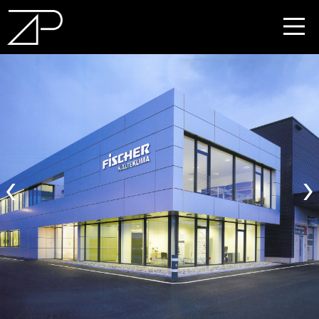
EN
DE
‹
›