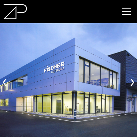
DE
EN
‹
›