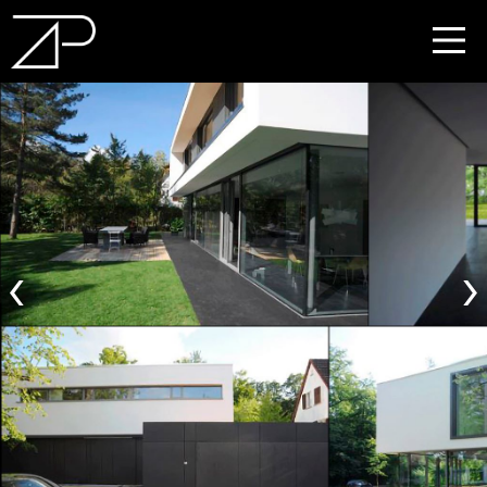
DE
EN
‹
›