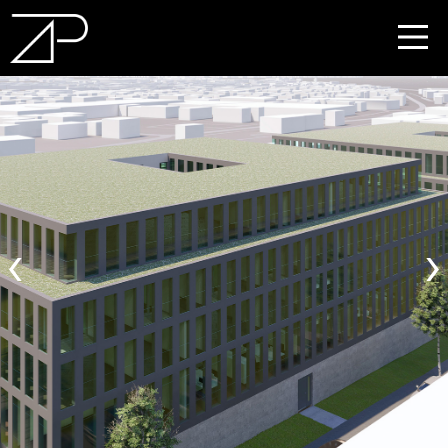
DE
EN
‹
›