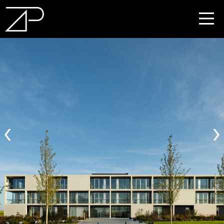
DE
EN
‹
›