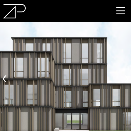
DE
EN
‹
›